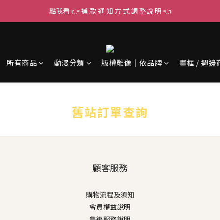
點我看 👉 補 款 通 知 方 式 調 整說 明 👈
所有商品
動漫分類
版權雕像｜依品牌
畫框 / 週邊
舊站訂單查詢
顧客服務
購物流程及須知
會員權益說明
售後服務說明