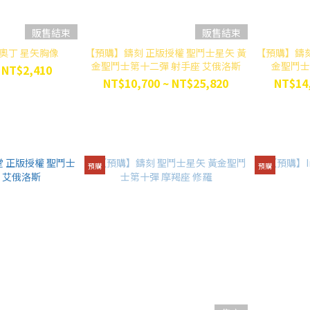
販售結束
販售結束
 奧丁 星矢胸像
【預購】鑄刻 正版授權 聖鬥士星矢 黃
【預購】鑄刻
金聖鬥士第十二彈 射手座 艾俄洛斯
金聖鬥士
 NT$2,410
NT$10,700 ~ NT$25,820
NT$14,
預購
預購