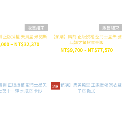
販售結束
販售結束
 正版授權 天貴星 米諾斯
【預購】鑄刻 正版授權 聖鬥士星矢 雅
典娜之驚歎冥金版
000 ~ NT$32,370
NT$9,700 ~ NT$77,570
預購