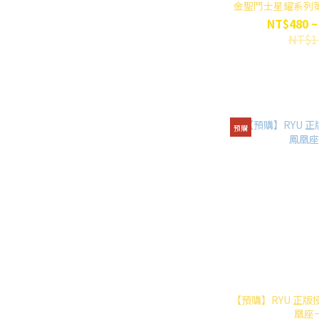
金聖鬥士星耀系列
的永
NT$480 ~
NT$1
預購
【預購】RYU 正版
凰座