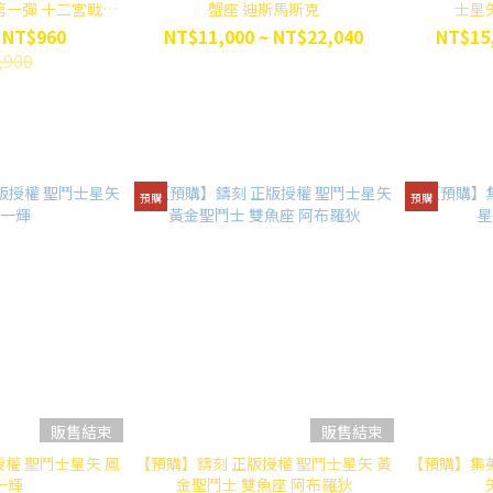
第一彈 十二宮戰士
蟹座 迪斯馬斯克
士星
恆傳奇
 NT$960
NT$11,000 ~ NT$22,040
NT$15,
,900
預購
預購
販售結束
販售結束
授權 聖鬥士星矢 鳳
【預購】鑄刻 正版授權 聖鬥士星矢 黃
【預購】集美
一輝
金聖鬥士 雙魚座 阿布羅狄