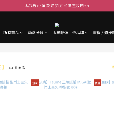
點我看 👉 補 款 通 知 方 式 調 整說 明 👈
所有商品
動漫分類
版權雕像｜依品牌
畫框 / 週邊
矢】
64 件商品
預購
預購