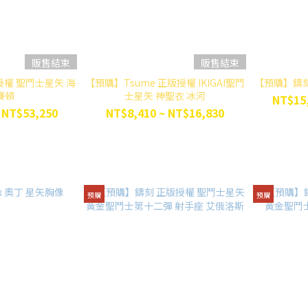
販售結束
販售結束
權 聖鬥士星矢 海
【預購】Tsume 正版授權 IKIGAI聖鬥
【預購】鑄刻
賽頓
士星矢 神聖衣 冰河
NT$15,
 NT$53,250
NT$8,410 ~ NT$16,830
預購
預購