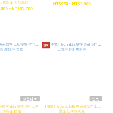
矢 雙魚座 阿布羅狄
NT$950 ~ NT$1,900
800 ~ NT$31,700
預購
販售結束
售完
殿堂 正版授權 聖鬥士星
【預購】Iron 正版授權 黃金聖鬥士巨
矢 摩羯座 修羅
蟹座 迪斯馬斯克