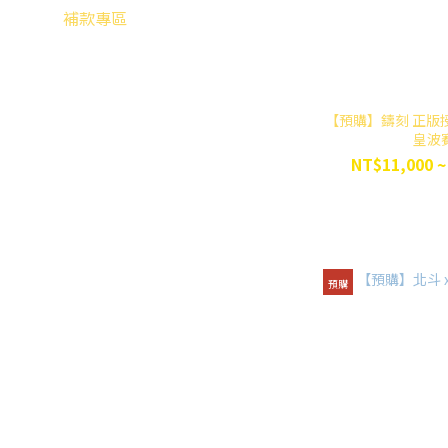
補款專區
【預購】鑄刻 正版授
皇波
NT$11,000 ~
預購