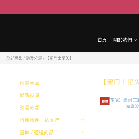
首頁
關於我們
全部商品
/
動漫分類
/
【聖鬥士星矢】
【聖鬥士星
精選商品
最新預購
預購
動漫分類
版權雕像｜依品牌
畫框 / 週邊商品