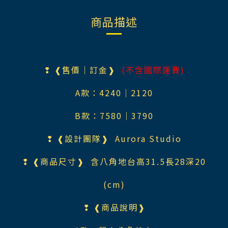
商品描述
❢ ❰售價｜訂金❱
(不含國際運費)
A款：4240｜2120
B款：7580｜3790
❢ ❰設計團隊❱
Aurora Studio
❢ ❰商品尺寸❱ 含八角地台高31.5長28深20
(cm)
❢ ❰商品說明❱