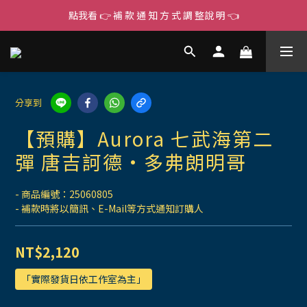
點我看 👉 補 款 通 知 方 式 調 整說 明 👈
分享到
【預購】Aurora 七武海第二
彈 唐吉訶德·多弗朗明哥
- 商品編號：25060805
- 補款時將以簡訊、E-Mail等方式通知訂購人
NT$2,120
「實際發貨日依工作室為主」