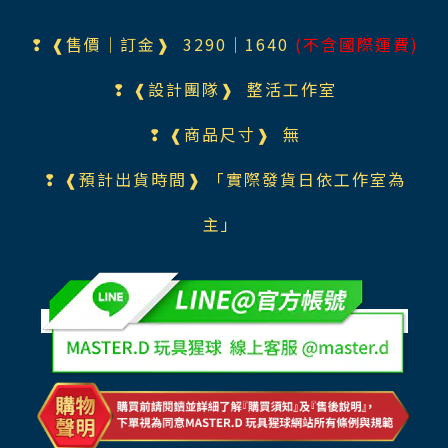
❢ ❰售價｜訂金❱ 329
0
｜1640
(不含國際運費)
❢ ❰設計團隊❱
整活工作室
❢ ❰商品尺寸❱ 無
❢ ❰預計出貨時間❱
「實際發
貨日依工作室為
主」