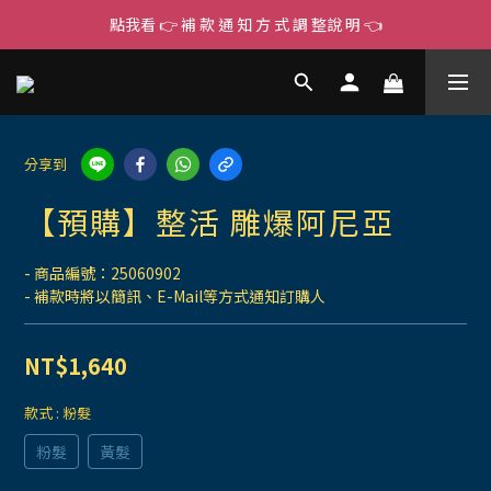
點我看 👉 補 款 通 知 方 式 調 整說 明 👈
分享到
【預購】整活 雕爆阿尼亞
- 商品編號：25060902
- 補款時將以簡訊、E-Mail等方式通知訂購人
NT$1,640
款式
: 粉髮
粉髮
黃髮