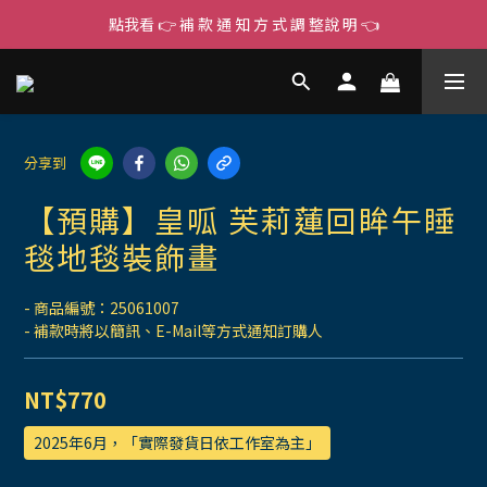
點我看 👉 補 款 通 知 方 式 調 整說 明 👈
分享到
【預購】皇呱 芙莉蓮回眸午睡
毯地毯裝飾畫
- 商品編號：25061007
- 補款時將以簡訊、E-Mail等方式通知訂購人
NT$770
2025年6月，「實際發貨日依工作室為主」