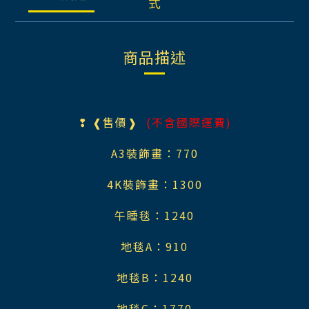
式
商品描述
❢
❰售價❱
(不含國際運費)
A3裝飾畫：770
4K裝飾畫：1300
午睡毯：124
0
地毯A
：91
0
地毯B
：124
0
地毯C
：177
0