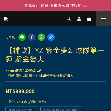
點我看 👉 補 款 通 知 方 式 調 整說 明 👈
分享到
【補款】YZ 紫金夢幻球隊第一
彈 紫金魯夫
- 商品編號：25062719
- 補款時將以簡訊、E-Mail等方式通知訂購人
NT$999,999
付款方式
: 運費 (含進口關稅)
運費 (含進口關稅)
尾款+運費 (含進口關稅)