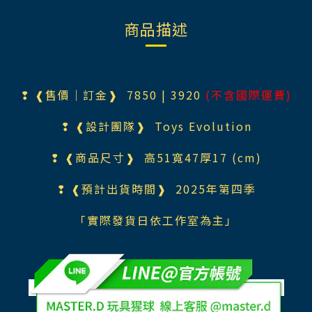
商品描述
❢ ❰售價｜訂金❱ 785
0
| 3920
(不含國際運費)
❢ ❰設計團隊❱
Toys Evolution
❢ ❰商品尺寸❱
高51寬47厚17 (cm)
❢ ❰預計出貨時間❱ 2025年第四季
「實際發貨日依工作室為主」