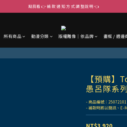
點我看 👉 補 款 通 知 方 式 調 整說 明 👈
所有商品
動漫分類
版權雕像｜依品牌
畫框 / 週邊
【預購】Toy
愚呂隊系列
- 商品編號：25072101
- 補款時將以簡訊、E-
NT$3,920