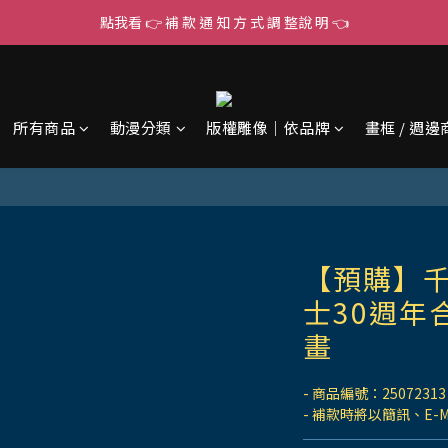
點我看 👉 補 款 通 知 方 式 調 整說 明 👈
所有商品
動漫分類
版權雕像｜依品牌
畫框 / 週邊
【預購】千
士30週年
畫
- 商品編號：25072313
- 補款時將以簡訊、E-