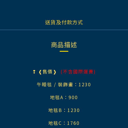
送貨及付款方式
商品描述
❢
❰售價❱
(不含國際運費)
午睡毯 / 裝飾畫：123
0
地毯A
：90
0
地毯B
：123
0
地毯C
：176
0