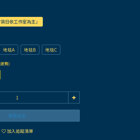
際發貨日依工作室為主」
地毯A
地毯B
地毯C
際運費)
販售結束
加入追蹤清單