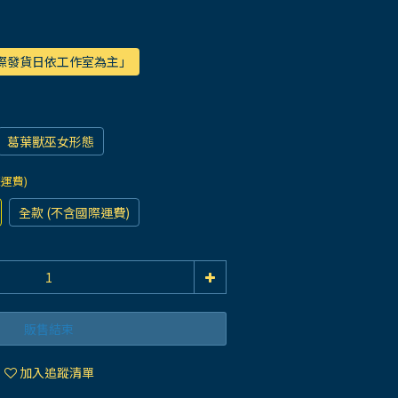
實際發貨日依工作室為主」
葛葉獸巫女形態
際運費)
全款 (不含國際運費)
販售結束
加入追蹤清單