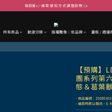
點我看 👉 補 款 通 知 方 式 調 整說 明 👈
所有商品
動漫分類
版權雕像｜依品牌
畫框 / 週邊
【預購】L
團系列第六
態＆葛葉
- 商品編號：25080303
- 補款時將以簡訊、E-