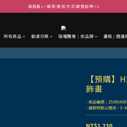
點我看 👉 補 款 通 知 方 式 調 整說 明 👈
所有商品
動漫分類
版權雕像｜依品牌
畫框 / 週邊
【預購】H
飾畫
- 商品編號：25080408
- 補款時將以簡訊、E-
NT$1,230