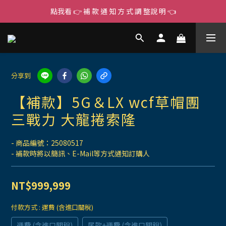
點我看 👉 補 款 通 知 方 式 調 整說 明 👈
分享到
【補款】5G＆LX wcf草帽團
三戰力 大龍捲索隆
- 商品編號：25080517
- 補款時將以簡訊、E-Mail等方式通知訂購人
NT$999,999
付款方式
: 運費 (含進口關稅)
運費 (含進口關稅)
尾款+運費 (含進口關稅)