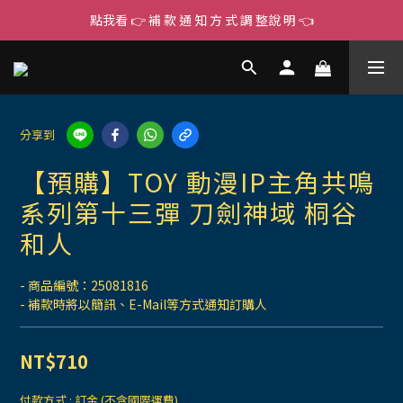
點我看 👉 補 款 通 知 方 式 調 整說 明 👈
分享到
【預購】TOY 動漫IP主角共鳴
系列第十三彈 刀劍神域 桐谷
和人
- 商品編號：25081816
- 補款時將以簡訊、E-Mail等方式通知訂購人
NT$710
付款方式
: 訂金 (不含國際運費)