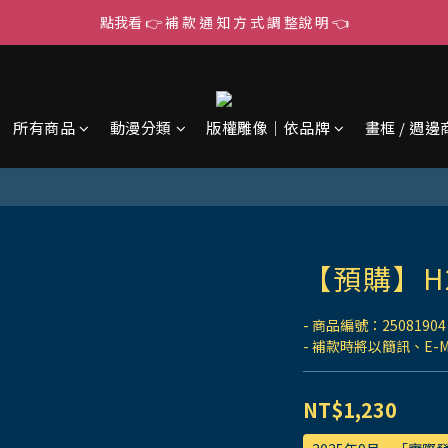
點我看 👉 補 款 通 知 方 式 調 整說 明 👈
所有商品
動漫分類
版權雕像｜依品牌
畫框 / 週邊
【預購】H
- 商品編號：25081904
- 補款時將以簡訊、E-
NT$1,230