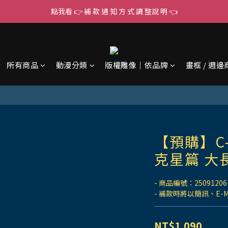
點我看 👉 補 款 通 知 方 式 調 整說 明 👈
所有商品
動漫分類
版權雕像｜依品牌
畫框 / 週邊
【預購】C-
克星篇 大
- 商品編號：25091206
- 補款時將以簡訊、E-
NT$1,090