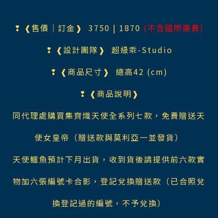
❢ ❰售價｜訂金❱ 3750
| 1870
(不含國際運費)
❢ ❰設計團隊❱
超級乖-Studio
❢ ❰商品尺寸❱ 總高42 (cm)
❢ ❰商品說明❱
同代理處購買集齊熾天使全系列七款，免費贈送天
使女皇帝（贈送款與莫利亞一並發貨）
天使鱷魚預計下月出貨，收到貨後請提供前六款實
物加六張編號卡合影，登記兌換贈送款（已合照兌
換登記過的編號，不予兌換）