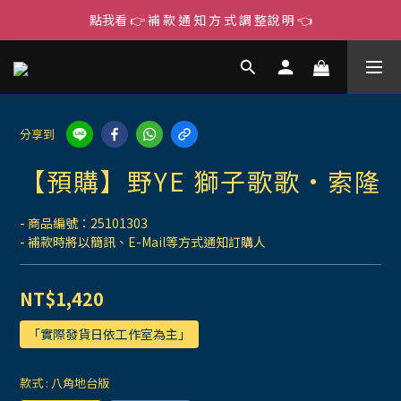
點我看 👉 補 款 通 知 方 式 調 整說 明 👈
分享到
【預購】野YE 獅子歌歌·索隆
- 商品編號：25101303
- 補款時將以簡訊、E-Mail等方式通知訂購人
NT$1,420
「實際發貨日依工作室為主」
款式
: 八角地台版