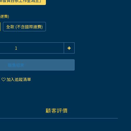
實際發貨日依工作室為主」
際運費)
全款 (不含國際運費)
販售結束
加入追蹤清單
顧客評價