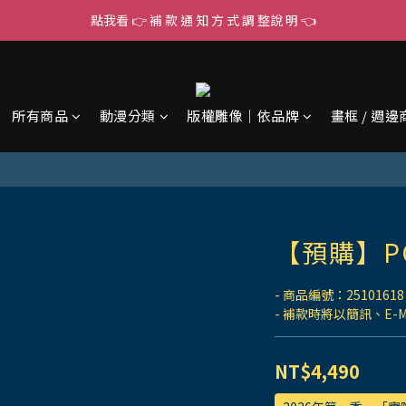
點我看 👉 補 款 通 知 方 式 調 整說 明 👈
所有商品
動漫分類
版權雕像｜依品牌
畫框 / 週邊
【預購】P
- 商品編號：25101618
- 補款時將以簡訊、E-
NT$4,490