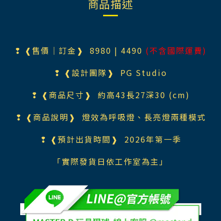
商品描述
❢ ❰售價｜訂金❱ 898
0 | 4490
(不含國際運費)
❢ ❰設計團隊❱
PG Studio
❢ ❰商品尺寸❱ 約高43長27深30 (cm)
❢ ❰商品說明❱
燈效為呼吸燈、長亮燈兩種模式
❢ ❰預計出貨時間❱ 2026年第一季
「實際發貨日依工作室為主」