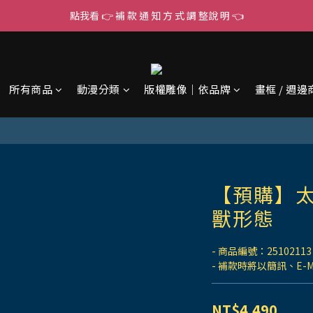
點我看 👉 補 款 通 知 方 式 調 整說 明 👈
所有商品
動漫分類
版權雕像｜依品牌
畫框 / 週邊
【預購】太
獸形態
- 商品編號：25102113
- 補款時將以簡訊、E-
NT$4,490