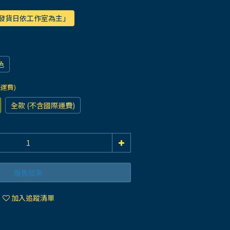
際發貨日依工作室為主」
色
際運費)
全款 (不含國際運費)
販售結束
加入追蹤清單