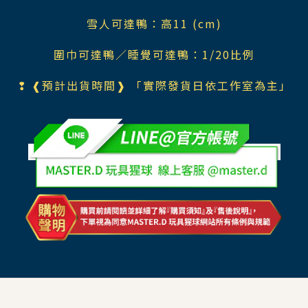
雪人可達鴨：高11 (cm)
圍巾可達鴨／睡覺可達鴨：1/20比例
❢ ❰預計出貨時間❱
「實際發貨日依工作室為主」