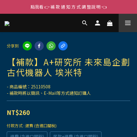
點我看 👉 補 款 通 知 方 式 調 整說 明 👈
分享到
【補款】A+研究所 未來島企劃
古代機器人 埃米特
- 商品編號：25110508
- 補款時將以簡訊、E-Mail等方式通知訂購人
NT$260
付款方式
: 運費 (含進口關稅)
運費 (含進口關稅)
尾款+運費 (含進口關稅)