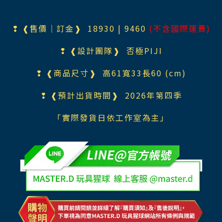
❢ ❰售價｜訂金❱ 1893
0
| 9460
(不含國際運費)
❢ ❰設計團隊❱
否極PIJI
❢ ❰商品尺寸❱ 高61寬33長60 (cm)
❢ ❰預計出貨時間❱ 2026年第四季
「實際發貨日依工作室為主」