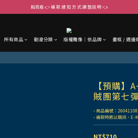
點我看 👉 補 款 通 知 方 式 調 整說 明 👈
所有商品
動漫分類
版權雕像｜依品牌
畫框 / 週邊
【預購】A
賊團第七彈
- 商品編號：26041108
- 補款時將以簡訊、E-
NT$710