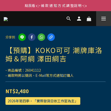
點我看 👉 補 款 通 知 方 式 調 整說 明 👈
分享到
【預購】KOKO可可 潮牌庫洛
姆＆阿綱 澤田綱吉
- 商品編號：26041112
- 補款時將以簡訊、E-Mail等方式通知訂購人
NT$2,480
2026年第四季，「實際發貨日依工作室為主」