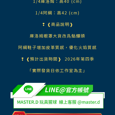
1/4庫洛姆：高40 (cm)
1/4阿綱：高42 (cm)
❢ ❰商品說明❱
庫洛姆眼罩大貨改爲骷髏頭
阿綱鞋子增加皮革質感，優化火焰質感
❢ ❰預計出貨時間❱ 2026年第四季
「實際發貨日依工作室為主」