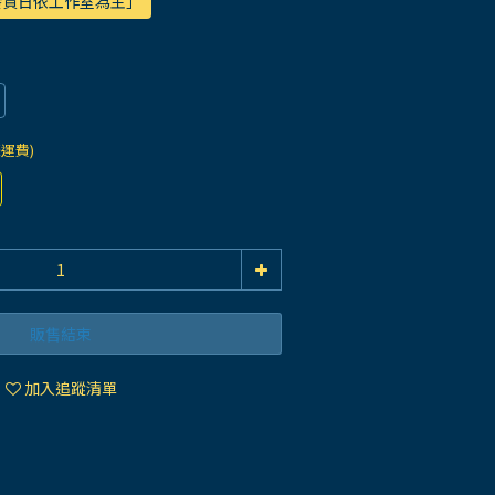
際發貨日依工作室為主」
際運費)
販售結束
加入追蹤清單