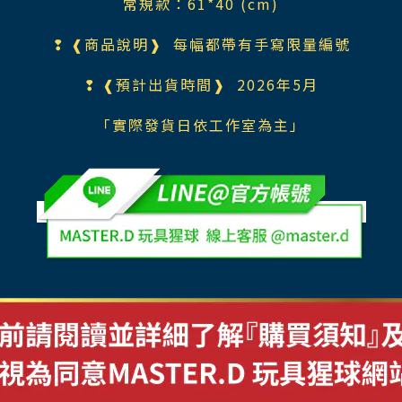
常規款：61*40 (cm)
❢ ❰商品說明❱ 每幅都帶有手寫限量編號
❢ ❰預計出貨時間❱ 2026年5月
「實際發貨日依工作室為主」