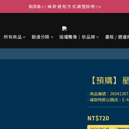
點我看 👉 補 款 通 知 方 式 調 整說 明 👈
所有商品
動漫分類
版權雕像｜依品牌
畫框 / 週邊
【預購】星
- 商品編號：26041307
- 補款時將以簡訊、E-
NT$720