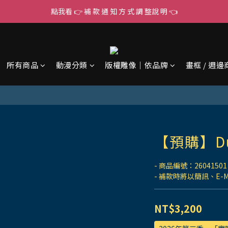
點我看 👉 補 款 通 知 方 式 調 整說 明 👈
所有商品
動漫分類
版權雕像｜依品牌
畫框 / 週邊
【預購】D
- 商品編號：26041501
- 補款時將以簡訊、E-
NT$3,200