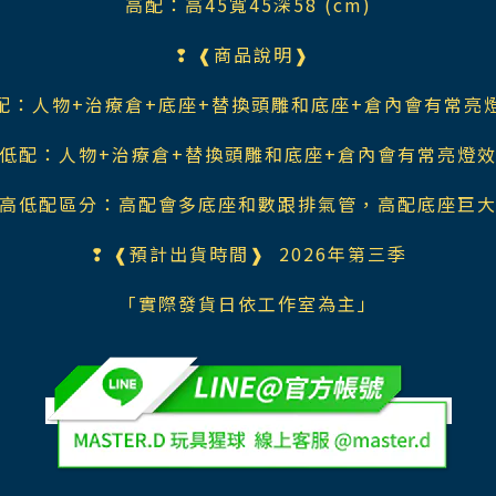
高配：高45寬45深58 (cm)
❢ ❰商品說明❱
配：人物+治療倉+底座+替換頭雕和底座+倉內會有常亮
低配：人物+治療倉+替換頭雕和底座+倉內會有常亮燈
高低配區分：高配會多底座和數跟排氣管，高配底座巨
❢ ❰預計出貨時間❱ 2026年第三季
「實際發貨日依工作室為主」