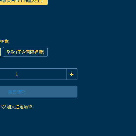
實際發貨日依工作室為主」
際運費)
全款 (不含國際運費)
販售結束
加入追蹤清單