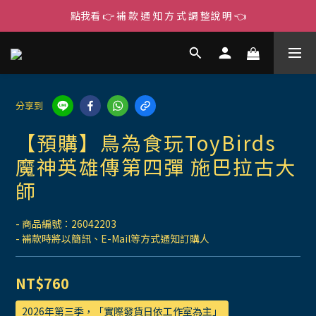
點我看 👉 補 款 通 知 方 式 調 整說 明 👈
分享到
【預購】鳥為食玩ToyBirds
魔神英雄傳第四彈 施巴拉古大
師
- 商品編號：26042203
- 補款時將以簡訊、E-Mail等方式通知訂購人
NT$760
2026年第三季，「實際發貨日依工作室為主」