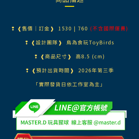
❢ ❰售價｜訂金❱ 1530 | 760
(不含國際運費)
❢ ❰設計團隊❱ 鳥為食玩ToyBirds
❢ ❰商品尺寸❱ 高8.5 (cm)
❢ ❰預計出貨時間❱ 2026年第三季
「實際發貨日依工作室為主」