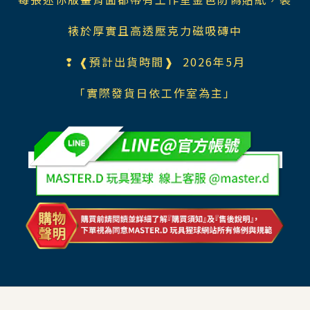
裱於厚實且高透壓克力磁吸磚中
❢ ❰預計出貨時間❱ 2026年5月
「實際發貨日依工作室為主」