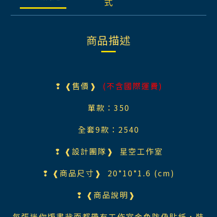
式
商品描述
❢ ❰售價❱
(不含國際運費)
單款：350
全套9款：2540
❢ ❰設計團隊❱ 星空工作室
❢ ❰商品尺寸❱ 20*10*1.6 (cm)
❢ ❰商品說明❱
每張迷你版畫背面都帶有工作室金色防偽貼紙，裝