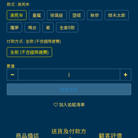
款式
: 黑死牟
黑死牟
童魔
猗窩座
墮姬
無慘
妓夫太郎
魘夢
鳴女
累
全套9款
付款方式
: 全款 (不含國際運費)
全款 (不含國際運費)
數量
販售結束
加入追蹤清單
送貨及付款方
商品描述
顧客評價