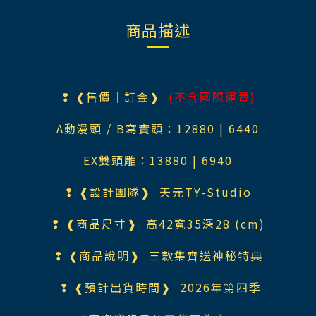
商品描述
❢ ❰售價｜訂金❱
(不含國際運費)
A動漫頭 / B寫實頭：12880 | 6440
EX雙頭雕：13880 | 6940
❢ ❰設計團隊❱
天元TY-Studio
❢ ❰商品尺寸❱
高42寬35深28
(cm)
❢ ❰商品說明❱
三款集齊送神秘特典
❢ ❰預計出貨時間❱ 2026年第四季