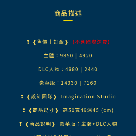
商品描述
❢ ❰售價｜訂金❱
(不含國際運費)
主體：985
0
| 4920
DLC人物：488
0
| 2440
豪華版：
1433
0
| 7160
❢ ❰設計團隊❱
Imagination Studio
❢ ❰商品尺寸❱ 高50寬49深45
(cm)
❢ ❰商品說明❱ 豪華版：主體+DLC人物