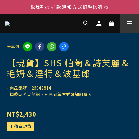
點我看 👉 補 款 通 知 方 式 調 整說 明 👈
分享到
【現貨】SHS 帕蘭＆詩芙麗＆
毛姆＆達特＆波基郎
- 商品編號：26042814
- 補款時將以簡訊、E-Mail等方式通知訂購人
NT$2,430
工作室現貨