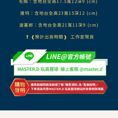
毛姆：含地台全高17.5寬12深9 (cm)
達特：含地台全高23寬15深12 (cm)
波基郎：含地台全高21寬11深9 (cm)
❢ ❰預計出貨時間❱ 工作室現貨