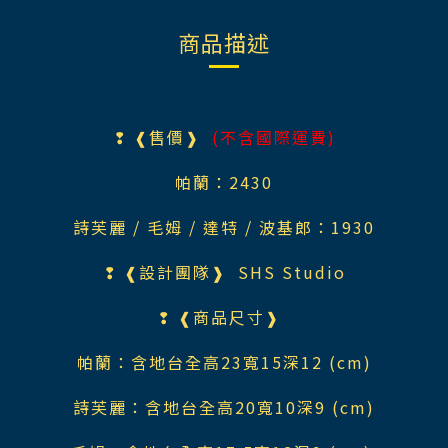
商品描述
❢ ❰售價❱
(不含國際運費)
帕蘭：243
0
詩芙麗 / 毛姆 / 達特 / 波基郎
：193
0
❢ ❰設計團隊❱
SHS Studio
❢ ❰商品尺寸❱
帕蘭：含地台全高23寬15深12 (cm)
詩芙麗：含地台全高20寬10深9 (cm)