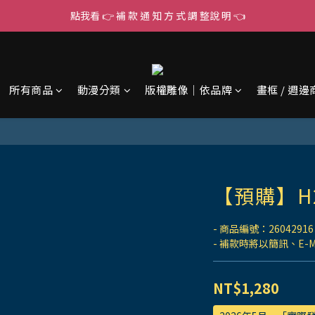
點我看 👉 補 款 通 知 方 式 調 整說 明 👈
所有商品
動漫分類
版權雕像｜依品牌
畫框 / 週邊
【預購】H
- 商品編號：26042916
- 補款時將以簡訊、E-
NT$1,280