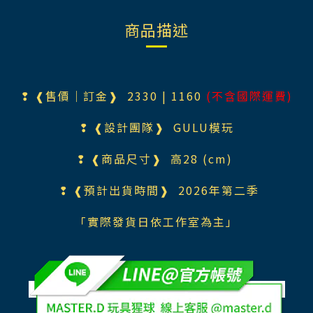
商品描述
❢ ❰售價｜訂金❱ 233
0
| 1160
(不含國際運費)
❢ ❰設計團隊❱
GULU模玩
❢ ❰商品尺寸❱ 高28
(cm)
❢ ❰預計出貨時間❱ 2026年第二
季
「實際發貨日依工作室為主」