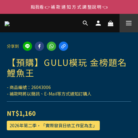
點我看 👉 補 款 通 知 方 式 調 整說 明 👈
分享到
【預購】GULU模玩 金榜題名
鯉魚王
- 商品編號：26043006
- 補款時將以簡訊、E-Mail等方式通知訂購人
NT$1,160
2026年第二季，「實際發貨日依工作室為主」