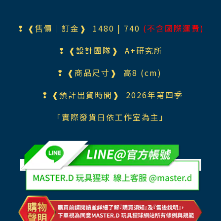
❢ ❰售價｜訂金❱ 148
0
| 740
(不含國際運費)
❢ ❰設計團隊❱
A+研究所
❢ ❰商品尺寸❱ 高8
(cm)
❢ ❰預計出貨時間❱ 2026年第四
季
「實際發貨日依工作室為主」