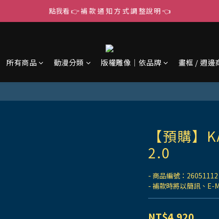
點我看 👉 補 款 通 知 方 式 調 整說 明 👈
所有商品
動漫分類
版權雕像｜依品牌
畫框 / 週邊
【預購】K
2.0
- 商品編號：26051112
- 補款時將以簡訊、E-
NT$4,920