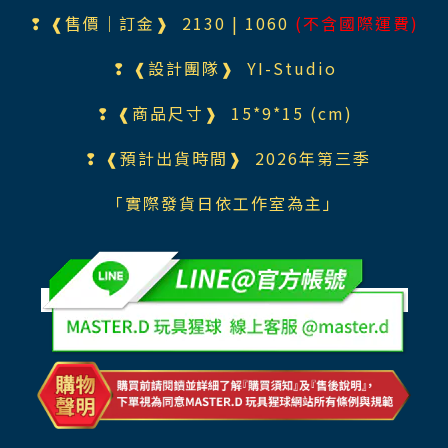
❢ ❰售價｜訂金❱ 2130
| 1060
(不含國際運費)
❢ ❰設計團隊❱
YI-Studio
❢ ❰商品尺寸❱
15*9*15 (cm)
❢ ❰預計出貨時間❱ 2026年第三
季
「實際發貨日依工作室為主」