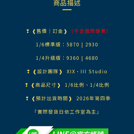
商品描述
❢ ❰售價｜訂金❱
(不含國際運費)
1/6標準版：58
70
| 2930
1/4升級版：936
0
| 4680
❢ ❰設計團隊❱
XIX·III Studio
❢ ❰商品尺寸❱
1/6比例、1/4比例
❢ ❰預計出貨時間❱ 2026年第四季
「實際發貨日依工作室為主」