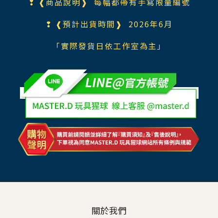
❢ ❰商品說明❱ 每幅都帶有手寫限量編號
❢ ❰預計出貨時間❱ 2026年6月
「實際發貨日依工作室為主」
關於我們