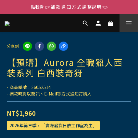
點我看 👉 補 款 通 知 方 式 調 整說 明 👈
分享到
【預購】Aurora 全職獵人西
裝系列 白西裝奇犽
- 商品編號：26052514
- 補款時將以簡訊、E-Mail等方式通知訂購人
NT$1,960
2026年第三季，「實際發貨日依工作室為主」