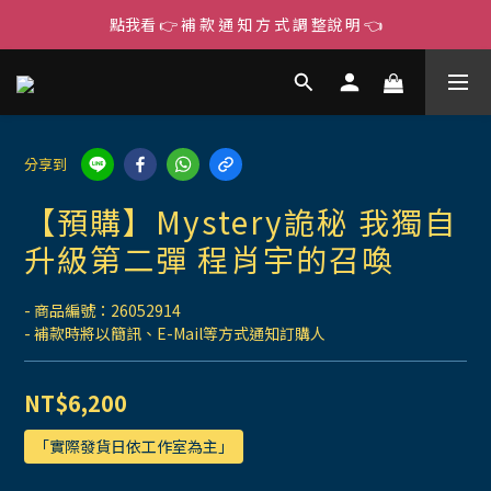
點我看 👉 補 款 通 知 方 式 調 整說 明 👈
分享到
【預購】Mystery詭秘 我獨自
升級第二彈 程肖宇的召喚
- 商品編號：26052914
- 補款時將以簡訊、E-Mail等方式通知訂購人
NT$6,200
「實際發貨日依工作室為主」