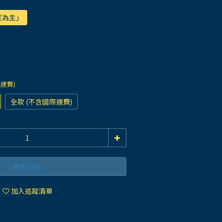
室為主」
際運費)
全款 (不含國際運費)
販售結束
加入追蹤清單