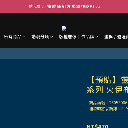
點我看 👉 補 款 通 知 方 式 調 整說 明 👈
所有商品
動漫分類
版權雕像｜依品牌
畫框 / 週邊
【預購】靈
系列 火伊布
- 商品編號：26053006
- 補款時將以簡訊、E-
NT$470