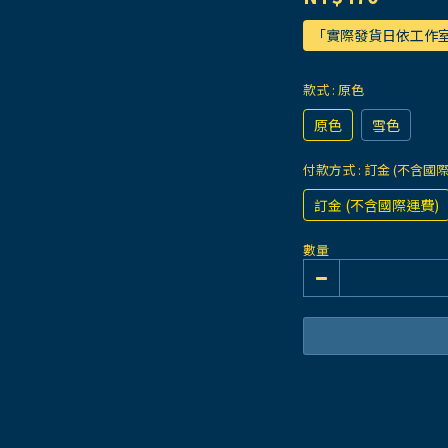
「實際發貨日依工作
款式
: 原色
原色
雪色
付款方式
: 訂金 (不含國
訂金 (不含國際運費)
數量