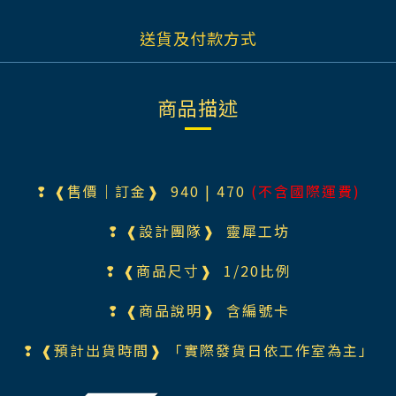
送貨及付款方式
商品描述
❢ ❰售價｜訂金❱ 940
| 470
(不含國際運費)
❢ ❰設計團隊❱
靈犀工坊
❢ ❰商品尺寸❱ 1/20比例
❢ ❰商品說明❱ 含編號卡
❢ ❰預計出貨時間❱ 「實際發貨日依工作室為主」