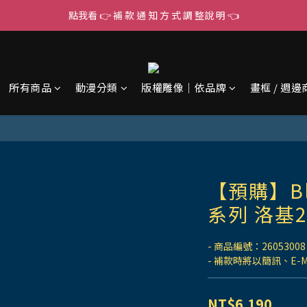
點我看 👉 補 款 通 知 方 式 調 整說 明 👈
所有商品
動漫分類
版權雕像｜依品牌
畫框 / 週邊
【預購】B
系列 洛基2
- 商品編號：26053008
- 補款時將以簡訊、E-
NT$6,190