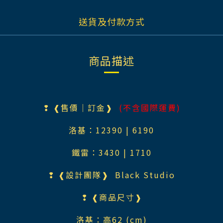
送貨及付款方式
商品描述
❢ ❰售價｜訂金❱
(不含國際運費)
洛基：12390 | 6190
鐵雷：3430 | 1710
❢ ❰設計團隊❱ Black Studio
❢ ❰商品尺寸❱
洛基：高62 (cm)