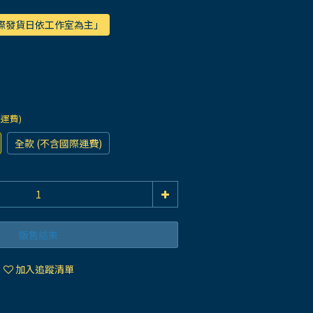
實際發貨日依工作室為主」
際運費)
全款 (不含國際運費)
販售結束
加入追蹤清單