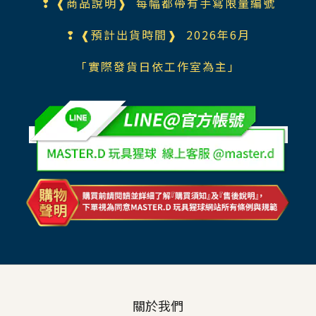
❢ ❰商品說明❱ 每幅都帶有手寫限量編號
❢ ❰預計出貨時間❱ 2026年6月
「實際發貨日依工作室為主」
關於我們